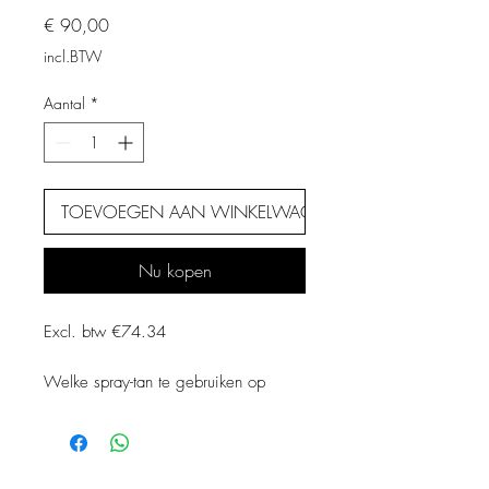
Prijs
€ 90,00
incl.BTW
Aantal
*
TOEVOEGEN AAN WINKELWAGEN
Nu kopen
Excl. btw €74.34
Welke spray-tan te gebruiken op
bruiden en een lichte huid?
Naked Tan raadt aan om de
natuurlijke oplossing met 8% DHA te
gebruiken voor natuurlijk uitziende