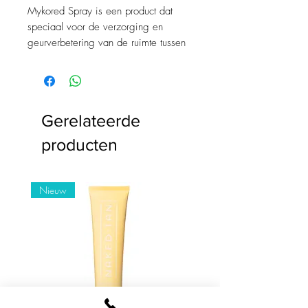
Mykored Spray is een product dat
speciaal voor de verzorging en
geurverbetering van de ruimte tussen
de tenen en de teennagels ontwikkeld
werd. Mykored voorkomt
voetschimmel en biedt tijdig
weerwerk
Gerelateerde
producten
Nieuw