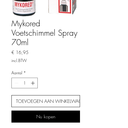
Mykored
Voetschimmel Spray
70ml
Prijs
€ 16,95
incl.BTW
Aantal
*
TOEVOEGEN AAN WINKELWAGEN
Nu kopen